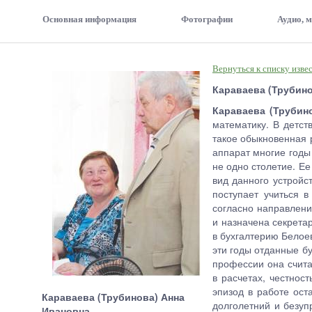
Основная информация
Фотографии
Аудио, 
Вернуться к списку изве
Караваева (Трубино
Караваева (Трубин
математику. В детст
такое обыкновенная 
аппарат многие годы
не одно столетие. Е
вид данного устрой
поступает учиться в
согласно направлени
и назначена секретар
в бухгалтерию Белоев
эти годы отданные б
профессии она счита
в расчетах, честнос
эпизод в работе ос
Караваева (Трубинова) Анна
долголетний и безу
Ивановна