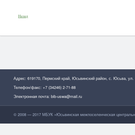
Назад
Адрес: 619170, Пермский край, Юсьвинский район, с. Юсьва, ул.
Телефон/факс: +7 (34246) 2-71-88
Электронная почта: bib-uswa@mail.ru
© 2008 — 2017 МБУК »Юсьвинская межпоселенческая центральн