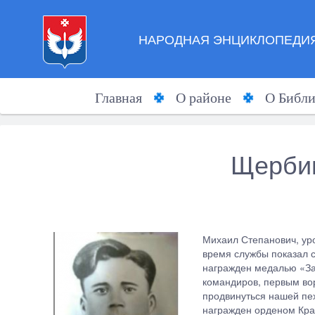
НАРОДНАЯ ЭНЦИКЛОПЕДИЯ
Главная
О районе
О Библи
Щерби
Михаил Степанович, уро
время службы показал 
награжден медалью «За 
командиров, первым во
продвинуться нашей пех
награжден орденом Кра