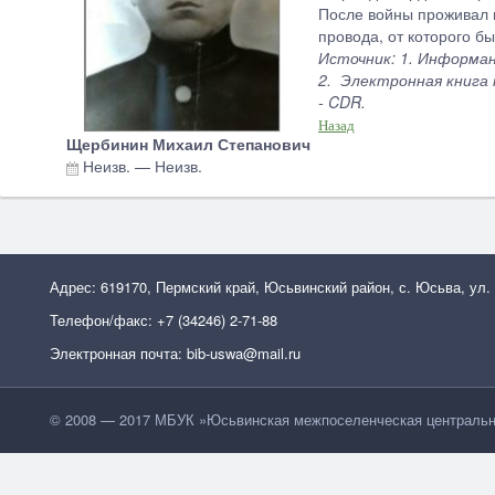
После войны проживал в
провода, от которого б
Источник: 1. Информа
2. Электронная книга 
- CDR.
Назад
Щербинин Михаил Степанович
Неизв.
—
Неизв.
Адрес: 619170, Пермский край, Юсьвинский район, с. Юсьва, ул.
Телефон/факс: +7 (34246) 2-71-88
Электронная почта: bib-uswa@mail.ru
© 2008 — 2017 МБУК »Юсьвинская межпоселенческая центральн