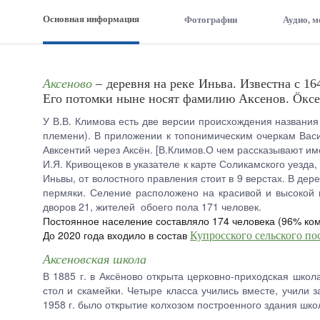
Основная информация
Фотографии
Аудио, 
Аксеново
– деревня на реке Иньва. Известна с 1
Его потомки ныне носят фамилию Аксенов. Ӧксен
У В.В. Климова есть две версии происхождения названия 
племени). В приложении к топонимическим очеркам Васи
Авксентий через Аксён. [В.Климов.О чем рассказывают им
И.Я. Кривощеков в указателе к карте Соликамского уезда,
Иньвы, от волостного правления стоит в 9 верстах. В де
пермяки. Селение расположено на красивой и высокой г
дворов 21, жителей обоего пола 171 человек.
Постоянное население составляло 174 человека (96% ком
До 2020 года входило в состав
Купросского сельского по
Аксеновская школа
В 1885 г. в Аксёново открыта церковно-приходская шко
стол и скамейки. Четыре класса учились вместе, учили 
1958 г. было открытие колхозом построенного здания школ