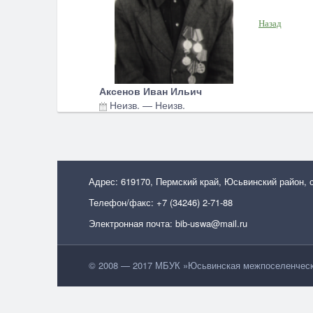
Назад
Аксенов Иван Ильич
Неизв.
—
Неизв.
Адрес: 619170, Пермский край, Юсьвинский район, 
Телефон/факс: +7 (34246) 2-71-88
Электронная почта: bib-uswa@mail.ru
© 2008 — 2017 МБУК »Юсьвинская межпоселенческа