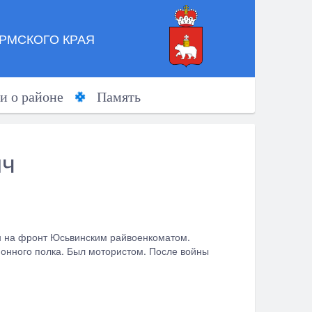
РМСКОГО КРАЯ
и о районе
Память
ич
ан на фронт Юсьвинским райвоенкоматом.
ионного полка. Был мотористом. После войны