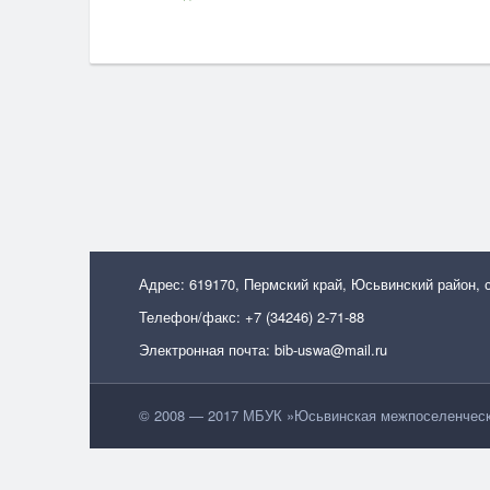
Адрес: 619170, Пермский край, Юсьвинский район, 
Телефон/факс: +7 (34246) 2-71-88
Электронная почта: bib-uswa@mail.ru
© 2008 — 2017 МБУК »Юсьвинская межпоселенческа