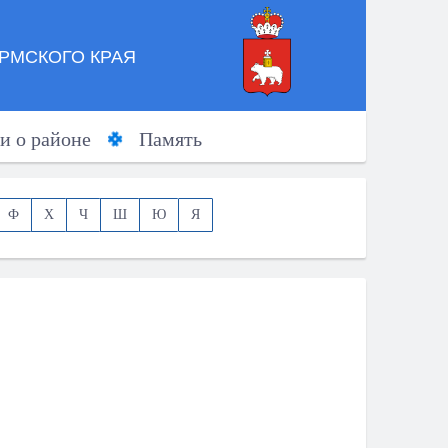
РМСКОГО КРАЯ
и о районе
Память
Ф
Х
Ч
Ш
Ю
Я