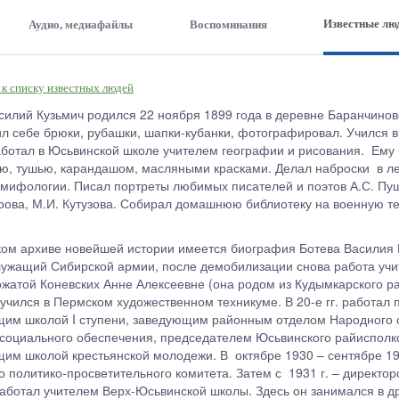
Известные лю
Аудио, медиафайлы
Воспоминания
 к списку известных людей
силий Кузьмич родился 22 ноября 1899 года в деревне Баранчиново
ил себе брюки, рубашки, шапки-кубанки, фотографировал. Учился
ботал в Юсьвинской школе учителем географии и рисования. Ему 
ю, тушью, карандашом, масляными красками. Делал наброски в лес
 мифологии. Писал портреты любимых писателей и поэтов А.С. Пуш
рова, М.И. Кутузова. Собирал домашнюю библиотеку на военную те
ом архиве новейшей истории имеется биография Ботева Василия Ку
ужащий Сибирской армии, после демобилизации снова работа учи
жатой Коневских Анне Алексеевне (она родом из Кудымкарского ра
 учился в Пермском художественном техникуме. В 20-е гг. работал
им школой I ступени, заведующим районным отделом Народного 
социального обеспечения, председателем Юсьвинского райисполк
им школой крестьянской молодежи. В октябре 1930 – сентябре 1
о политико-просветительного комитета. Затем с 1931 г. – директор
работал учителем Верх-Юсьвинской школы. Здесь он занимался в д