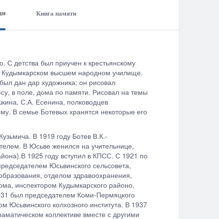
ди
Книга памяти
. С детства был приучен к крестьянскому
 в Кудымкарском высшем народном училище.
был дан дар художника: он рисовал
у, в поле, дома по памяти. Рисовал на темы
кина, С.А. Есенина, полководцев
му. В семье Ботевых хранятся некоторые его
зьмича. В 1919 году Ботев В.К.-
телем. В Юсьве женился на учительнице,
йона).В 1925 году вступил в КПСС. С 1921 по
 председателем Юсьвинского сельсовета,
образования, отделом здравоохранения,
ома, инспектором Кудымкарского районо,
931 был председателем Коми-Пермяцкого
ом Юсьвинского колхозного института. В 1937
раматическом коллективе вместе с другими