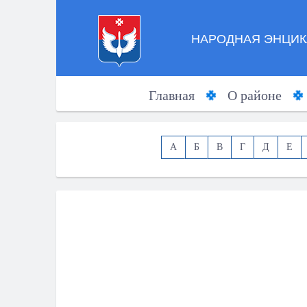
НАРОДНАЯ ЭНЦИК
Главная
О районе
А
Б
В
Г
Д
Е