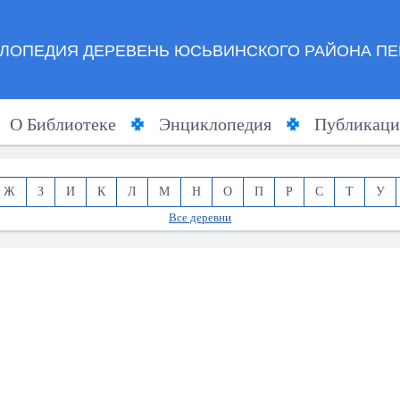
ЛОПЕДИЯ ДЕРЕВЕНЬ ЮСЬВИНСКОГО РАЙОНА ПЕ
О Библиотеке
Энциклопедия
Публикаци
Ж
З
И
К
Л
М
Н
О
П
Р
С
Т
У
Все деревни