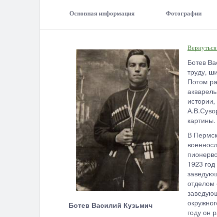
Основная информация
Фотографии
Вернуться
Ботев Ва
труду, ш
Потом ра
акварель
истории,
А.В.Суво
картины.
В Пермск
военносл
пионерво
1923 год
заведующ
отделом 
заведующ
окружног
Ботев Василий Кузьмич
году он 