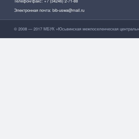
Телефон/факс: +7 (34246) 2-71-88
Электронная почта: bib-uswa@mail.ru
© 2008 — 2017 МБУК »Юсьвинская межпоселенческая центральн