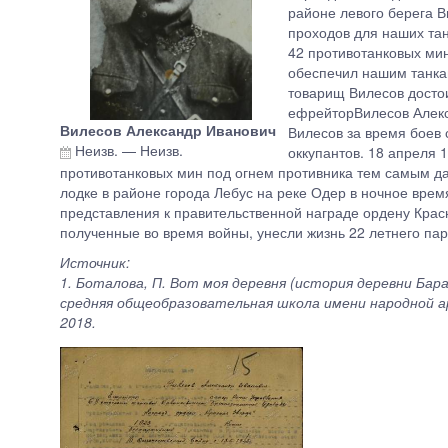
районе левого берега 
проходов для наших тан
42 противотанковых мин
обеспечил нашим танка
товарищ Вилесов досто
ефрейторВилесов Алекс
Вилесов Александр Иванович
Вилесов за время боев 
Неизв.
—
Неизв.
оккупантов. 18 апреля 
противотанковых мин под огнем противника тем самым да
лодке в районе города Лебус на реке Одер в ночное врем
представления к правительственной награде ордену Красн
полученные во время войны, унесли жизнь 22 летнего пар
Источник:
1. Боталова, П. Вот моя деревня (история деревни Бар
средняя общеобразовательная школа имени народной ар
2018.