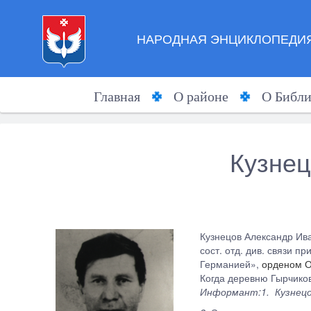
НАРОДНАЯ ЭНЦИКЛОПЕДИЯ
Главная
О районе
О Библи
Кузнец
Кузнецов Александр Ива
сост. отд. див. связи 
Германией»,
орденом О
Когда деревню Гырчиков
Информант:1. Кузнецова