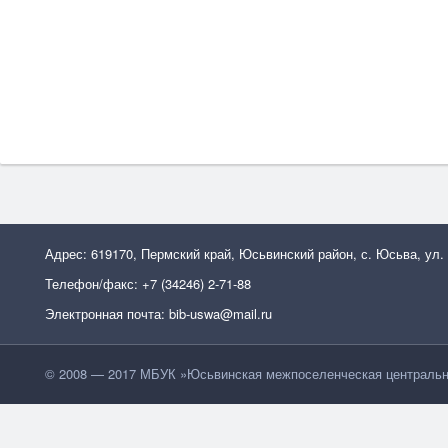
Адрес: 619170, Пермский край, Юсьвинский район, с. Юсьва, ул.
Телефон/факс: +7 (34246) 2-71-88
Электронная почта: bib-uswa@mail.ru
© 2008 — 2017 МБУК »Юсьвинская межпоселенческая центральн