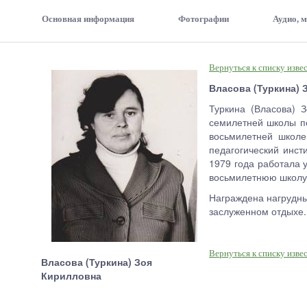
Основная информация
Фотографии
Аудио, 
Вернуться к списку изве
Власова (Туркина) 
Туркина (Власова) 
семилетней школы по
восьмилетней школе
педагогический инст
1979 года работала 
восьмилетнюю школу.
Награждена нагрудны
заслуженном отдыхе.
Вернуться к списку изве
Власова (Туркина) Зоя
Кирилловна