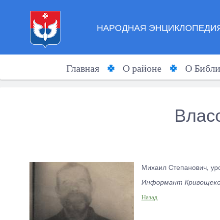
НАРОДНАЯ ЭНЦИКЛОПЕДИЯ
Главная
О районе
О Библи
Влас
Михаил Степанович, ур
Информант Кривощеков
Назад