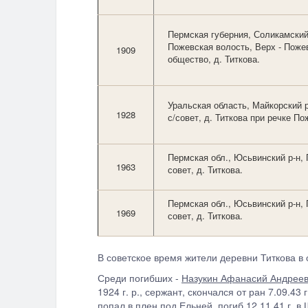
Пермская губерния, Соликамский
Пожевская волость, Верх - Пожев
1909
общество, д. Титкова.
Уральская область, Майкорский 
1928
с/совет, д. Титкова при речке По
Пермская обл., Юсьвинский р-н, 
1963
совет, д. Титкова.
Пермская обл., Юсьвинский р-н, 
1969
совет, д. Титкова.
В советское время жители деревни Титкова в 
Среди погибших -
Назукин
Афанасий Андреев
1924 г. р., сержант, скончался от ран 7.09.43
попал в плен под Ельней, погиб 12.11.41 г. в