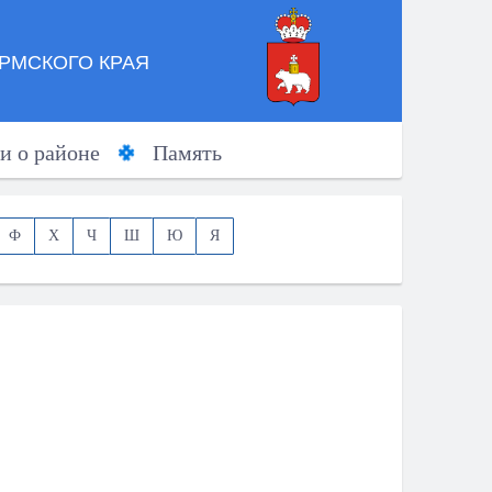
РМСКОГО КРАЯ
и о районе
Память
Ф
Х
Ч
Ш
Ю
Я