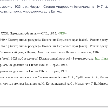
амович
, 1923 г. р.;
Назукин Степан Андреевич
(скончался в 1947 г.
волисполкома, упродкомиссар в Вятке…
XXXI. Пермская губерния. — СПб., 1875. =
PDF
=
9 г. [Электронный ресурс] // Поколения Пермского края [сайт]. - Режим дост
4 г. [Электронный ресурс] // Поколения Пермского края [сайт]. - Режим дост
оликамский уезд. - Пермь, Электро-типография Пермского земства, 1909.
(том I, 1928 г., Свердловск) [Электронный ресурс]. - Режим доступа:
http://ma
иальное деление на 1 июля 1963 г. - Пермь, 1963.
иальное деление на 1 июля 1969 г. - Пермь, 1969.
о сельского поселения. – Составители Зюзина О. А., Субботина И. А., Теплоу
 личные архивы Баранова А. И., Кривощековой А. С., Мельничук Т. В., Микова В