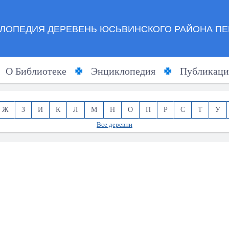
ЛОПЕДИЯ ДЕРЕВЕНЬ ЮСЬВИНСКОГО РАЙОНА ПЕ
О Библиотеке
Энциклопедия
Публикаци
Ж
З
И
К
Л
М
Н
О
П
Р
С
Т
У
Все деревни