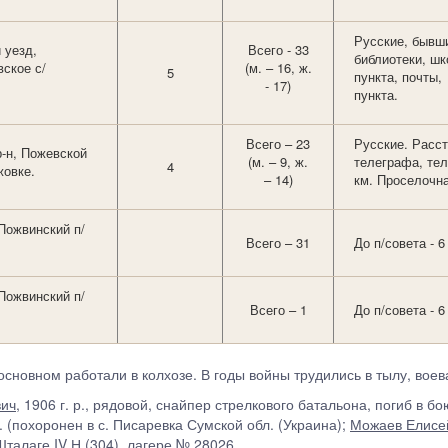
Русские, бывши
 уезд,
Всего - 33
библиотеки, шк
ское с/
(м. – 16, ж.
5
пункта, почты, 
- 17)
пункта.
Всего – 23
Русские. Расст
р-н, Пожевской
(м. – 9, ж.
телеграфа, тел
4
жовке.
– 14)
км. Проселочна
Пожвинский п/
Всего – 31
До п/совета - 6
Пожвинский п/
Всего – 1
До п/совета - 6
основном работали в колхозе. В годы войны трудились в тылу, вое
ич
, 1906 г. р., рядовой, снайпер стрелкового батальона, погиб в бо
 г. (похоронен в с. Писаревка Сумской обл. (Украина);
Можаев Елисе
 Шталаге IV Н (304), лагере № 28026…