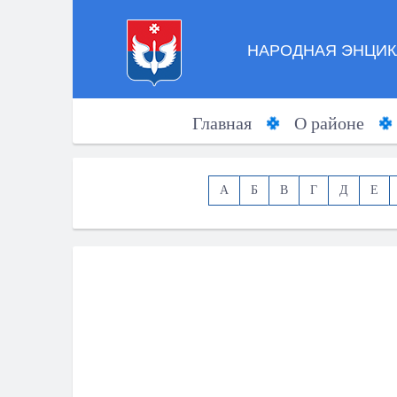
НАРОДНАЯ ЭНЦИК
Главная
О районе
А
Б
В
Г
Д
Е