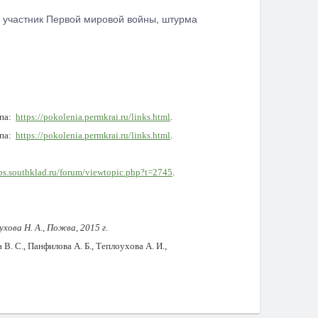
), участник Первой мировой войны, штурма
упа:
https://pokolenia.permkrai.ru/links.html
.
упа:
https://pokolenia.permkrai.ru/links.html
.
ps.southklad.ru/forum/viewtopic.php?t=2745
.
хова Н. А., Пожва, 2015 г.
. С., Панфилова А. Б., Теплоухова А. И.,