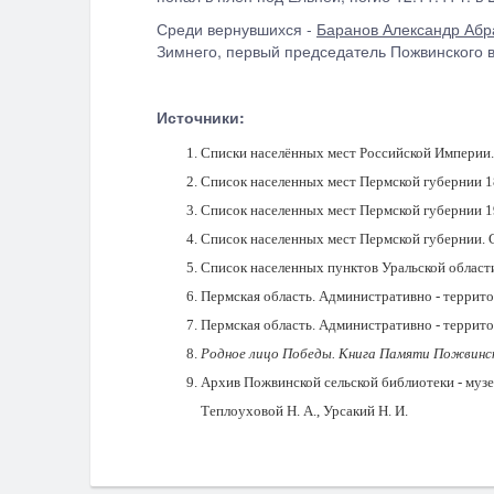
Среди вернувшихся -
Баранов Александр Абр
Зимнего, первый председатель Пожвинского 
Источники:
Списки населённых мест Российской Империи. 
Список населенных мест Пермской губернии 186
Список населенных мест Пермской губернии 190
Список населенных мест Пермской губернии. С
Список населенных пунктов Уральской области 
Пермская область. Административно - территор
Пермская область. Административно - территор
Родное лицо Победы. Книга Памяти Пожвинског
Архив Пожвинской сельской библиотеки - музея,
Теплоуховой Н. А., Урсакий Н. И.