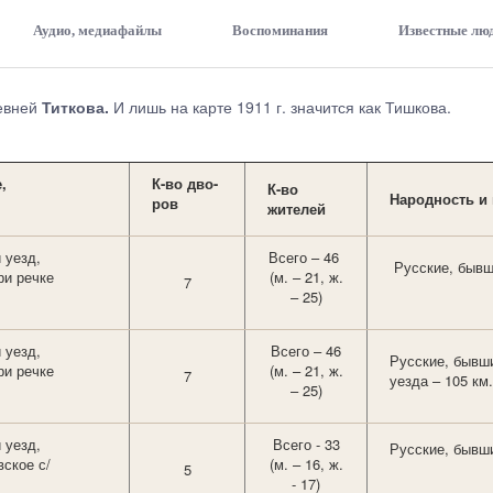
Аудио, медиафайлы
Воспоминания
Известные лю
ревней
Титкова.
И лишь на карте 1911 г. значится как Тишкова.
,
К-во
дво-
К-во
Народность и
ров
жителей
 уезд,
Всего – 46
Русские, бывш
ри речке
(м. – 21, ж.
7
– 25)
 уезд,
Всего – 46
Русские, бывш
ри речке
(м. – 21, ж.
7
уезда – 105 км.
– 25)
 уезд,
Всего - 33
Русские, бывш
ское с/
(м. – 16, ж.
5
- 17)