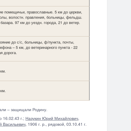
е помещичьи, православные. 5 км до церкви,
олы, волостн. правления, больницы, фельдш.
базара. 97 км до уездн. города, 21 до ветер.
ояние до с/с, больницы, ф/пункта, почты,
ефона – 5 км, до ветеринарного пункта - 22
я дорога.
 км.
 км.
вали – защищали Родину.
ю 16.02.43 г.;
Назукин Юрий Михайлович
,
й Васильевич
, 1906 г. р., рядовой, 03.10.41 г.