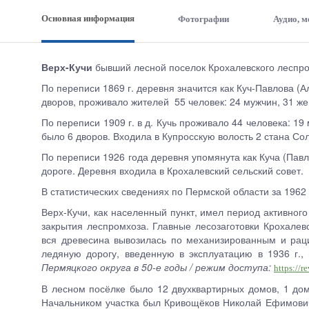
Основная информация
Фотографии
Аудио, 
Верх-Кучи
бывший лесной поселок Крохалевского леспром
По переписи 1869 г. деревня значится как Куч-Павлова (Ал
дворов, проживало жителей 55 человек: 24 мужчин, 31 ж
По переписи 1909 г. в д. Кучь проживало 44 человека: 
было 6 дворов. Входила в Купросскую волость 2 стана Со
По переписи 1926 года деревня упомянута как Куча (Пав
дороге. Деревня входила в Крохалевский сельский совет.
В статистических сведениях по Пермской области за 1962
Верх-Кучи, как населенный пункт, имел период активного
закрытия леспромхоза. Главные лесозаготовки Крохалев
вся древесина вывозилась по механизированным и раци
ледяную дорогу, введенную в эксплуатацию в 1936 г.
Пермяцкого округа в 50-е годы / режим доступа:
https://
В лесном посёлке было 12 двухквартирных домов, 1 дом 
Начальником участка был Кривощёков Николай Ефимович