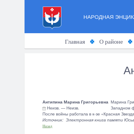
НАРОДНАЯ ЭНЦИК
Главная
О районе
А
Антипина Марина Григорьевна
Марина Гри
Неизв.
—
Неизв.
Западном ф
После войны работала в к-зе «Красная Звезд
Источник: Электронная книга памяти Юсьвин
Назад