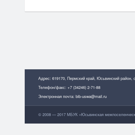
Адрес: 619170, Пермский край, Юсьвинский район, 
Телефон/факс: +7 (34246) 2-71-88
Электронная почта: bib-uswa@mail.ru
© 2008 — 2017 МБУК »Юсьвинская межпоселенческа