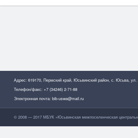
Адрес: 619170, Пермский край, Юсьвинский район, с. Юсьва, ул.
Телефон/факс: +7 (34246) 2-71-88
Электронная почта: bib-uswa@mail.ru
© 2008 — 2017 МБУК »Юсьвинская межпоселенческая центральн