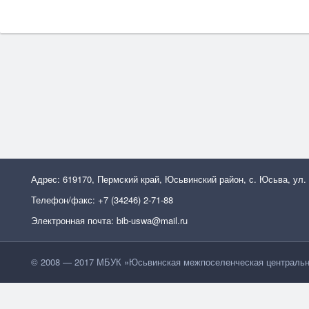
Адрес: 619170, Пермский край, Юсьвинский район, с. Юсьва, ул.
Телефон/факс: +7 (34246) 2-71-88
Электронная почта: bib-uswa@mail.ru
© 2008 — 2017 МБУК »Юсьвинская межпоселенческая центральн