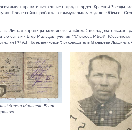
ович имеет правительственные награды: орден Красной Звезды, м
луги». После войны работал в коммунальном отделе с.Юсьва. Скон
, Е. Листая страницы семейного альбома: исследовательская р
рные сыны» / Егор Мальцев, ученик 7"б"класса МБОУ "Юсьвинска
тистки РФ А.Г. Котельниковой"; руководитель Мальцева Людмила Ал
ный билет Мальцева Егора
ровича