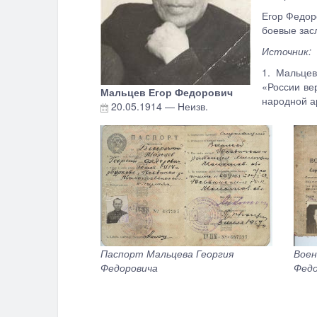
Егор Федор
боевые зас
Источник:
1. Мальцев
«России ве
Мальцев Егор Федорович
народной ар
20.05.1914
—
Неизв.
Паспорт Мальцева Георгия
Воен
Федоровича
Федо