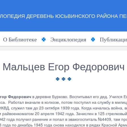
ЛОПЕДИЯ ДЕРЕВЕНЬ ЮСЬВИНСКОГО РАЙОНА ПЕ
О Библиотеке
Энциклопедия
Публикаци
Мальцев Егор Федорович
гор Федорович
в деревне Бурково. Воспитывал его дед. Учился Е
сса. Работал вначале в колхозе, потом поступил на службу в мили
 НКВД, служил там до 23 октября 1939 года. Когда началась война,
 райвоенкоматом 20 апреля 1942 года. Зачислен в 125 стрелковы
942 года получил ранение и попал в эвакогоспиталь №4409, там пр
3 года по декабрь 1945 года снова находился в рядах Красной Арм