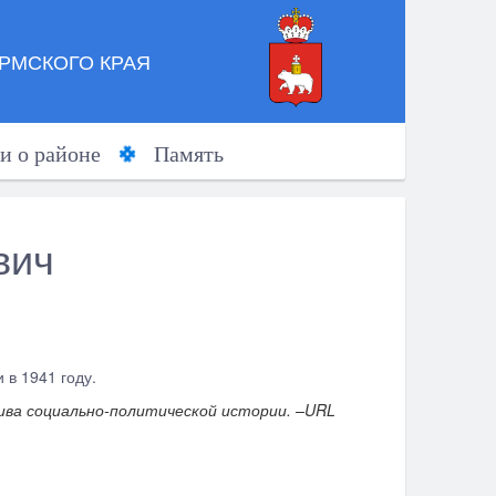
РМСКОГО КРАЯ
и о районе
Память
вич
 в 1941 году.
ива социально-политической истории. –URL