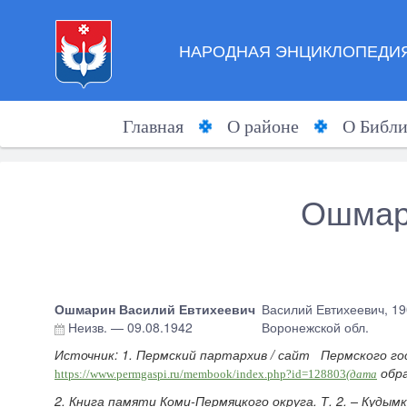
НАРОДНАЯ ЭНЦИКЛОПЕДИЯ
Главная
О районе
О Библи
Ошмар
Ошмарин Василий Евтихеевич
Василий Евтихеевич, 19
Неизв.
—
09.08.1942
Воронежской обл.
Источник: 1. Пермский партархив / сайт Пермского го
обра
https://www.permgaspi.ru/membook/index.php?id=128803
(дата
2. Книга памяти Коми-Пермяцкого округа. Т. 2. – Кудымка