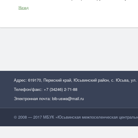
Назад
Адрес: 619170, Пермский край, Юсьвинский район, с. Юсьва, ул.
Телефон/факс: +7 (34246) 2-71-88
Электронная почта: bib-uswa@mail.ru
© 2008 — 2017 МБУК »Юсьвинская межпоселенческая центральн