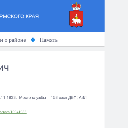
РМСКОГО КРАЯ
и о районе
Память
ич
8.11.1933. Место службы - 158 озсп ДВФ; АВЛ
/heroes/10941983