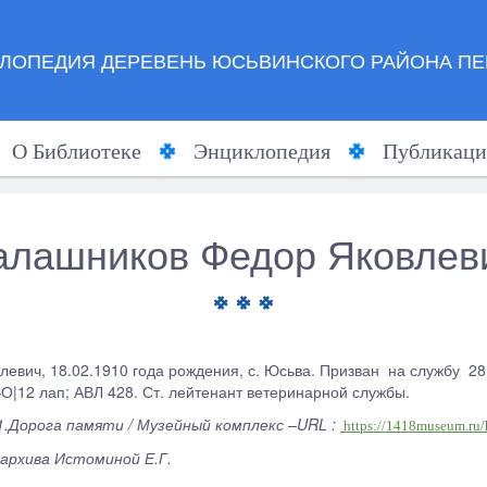
ЛОПЕДИЯ ДЕРЕВЕНЬ ЮСЬВИНСКОГО РАЙОНА ПЕ
О Библиотеке
Энциклопедия
Публикаци
алашников Федор Яковлев
левич, 18.02.1910 года рождения, с. Юсьва. Призван на службу 2
ВО|12 лап; АВЛ 428. Ст. лейтенант ветеринарной службы.
1.Дорога памяти / Музейный комплекс –URL :
https://1418museum.ru
архива Истоминой Е.Г.