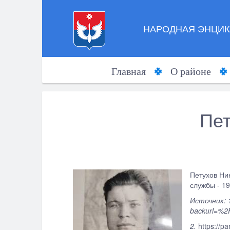
НАРОДНАЯ ЭНЦИК
Главная
О районе
Пет
Петухов Ни
службы - 19
Источник: 
backurl=%2
2.
https://p