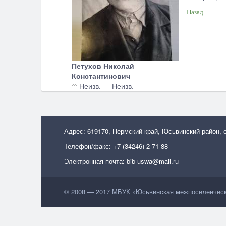
Назад
Петухов Николай
Константинович
Неизв.
—
Неизв.
Адрес: 619170, Пермский край, Юсьвинский район, 
Телефон/факс: +7 (34246) 2-71-88
Электронная почта: bib-uswa@mail.ru
© 2008 — 2017 МБУК »Юсьвинская межпоселенческа