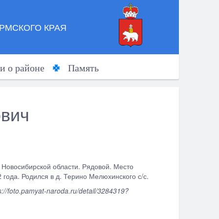
РМСКОГО КРАЯ
и о районе
Память
ович
с Новосибирской области. Рядовой. Место
 года. Родился в д. Терино Мелюхинского с/с.
foto.pamyat-naroda.ru/detail/3284319?