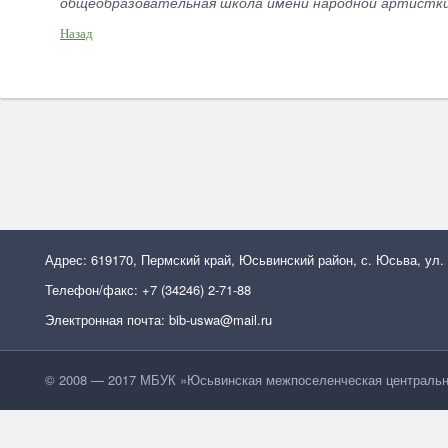
общеобразовательная школа имени народной артистки Р
Назад
Адрес: 619170, Пермский край, Юсьвинский район, с. Юсьва, ул.
Телефон/факс: +7 (34246) 2-71-88
Электронная почта: bib-uswa@mail.ru
© 2008 — 2017 МБУК »Юсьвинская межпоселенческая центральн