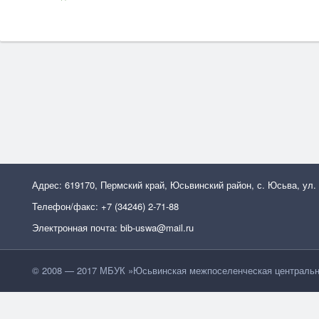
Адрес: 619170, Пермский край, Юсьвинский район, с. Юсьва, ул.
Телефон/факс: +7 (34246) 2-71-88
Электронная почта: bib-uswa@mail.ru
© 2008 — 2017 МБУК »Юсьвинская межпоселенческая центральн