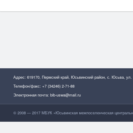
Адрес: 619170, Пермский край, Юсьвинский район, с. Юсьва, ул.
Телефон/факс: +7 (34246) 2-71-88
Электронная почта: bib-uswa@mail.ru
© 2008 — 2017 МБУК »Юсьвинская межпоселенческая центральн