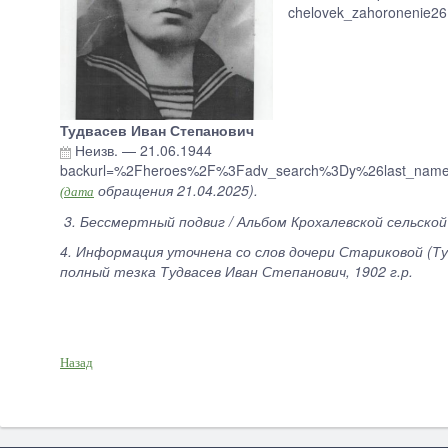
chelovek_zahoronenie2
Тудвасев Иван Степанович
Неизв.
—
21.06.1944
backurl=%2Fheroes%2F%3Fadv_search%3Dy%26last_name%3
обращения 21.04.2025).
(дата
3. Бессмертный подвиг / Альбом Крохалевской сельско
4. Информация уточнена со слов дочери Стариковой (Ту
полный тезка Тудвасев Иван Степанович, 1902 г.р.
Назад