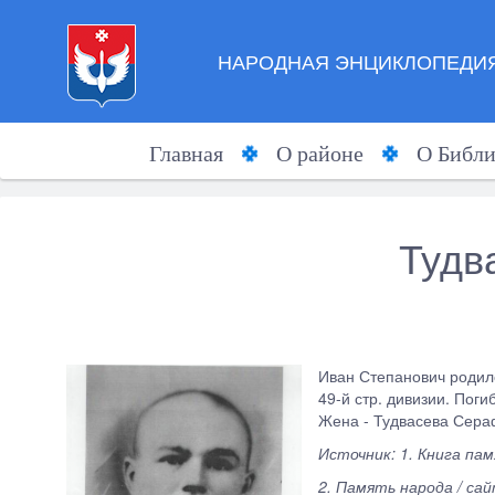
НАРОДНАЯ ЭНЦИКЛОПЕДИЯ
Главная
О районе
О Библи
Тудв
Иван Степанович родилс
49-й стр. дивизии. Пог
Жена - Тудвасева Сера
Источник: 1. Книга пам
2. Память народа / с