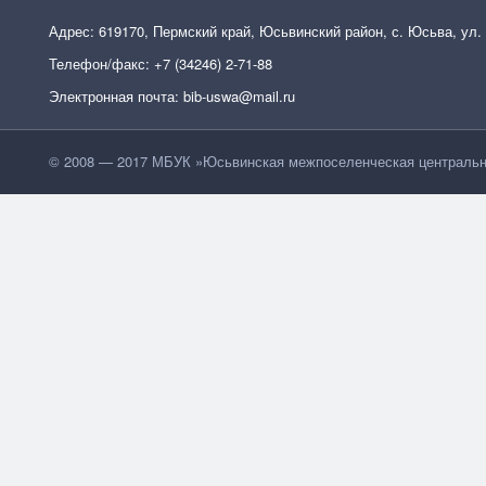
Адрес: 619170, Пермский край, Юсьвинский район, с. Юсьва, ул.
Телефон/факс: +7 (34246) 2-71-88
Электронная почта: bib-uswa@mail.ru
© 2008 — 2017 МБУК »Юсьвинская межпоселенческая центральн