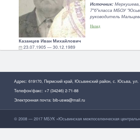
Источник:
Меркушева, 
7"б"класса МБОУ "Юсьв
руководитель Мальцева
Назад
Казанцев Иван Михайлович
23.07.1905
—
30.12.1989
Адрес: 619170, Пермский край, Юсьвинский район, с. Юсьва, ул.
Телефон/факс: +7 (34246) 2-71-88
Электронная почта: bib-uswa@mail.ru
© 2008 — 2017 МБУК »Юсьвинская межпоселенческая центральн