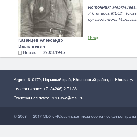
Источник:
Меркушева, 
7"б"класса МБОУ "Юсьв
руководитель Мальцева
Назад
Казанцев Александр
Васильевич
Неизв.
—
29.03.1945
Адрес: 619170, Пермский край, Юсьвинский район, с. Юсьва, ул.
Телефон/факс: +7 (34246) 2-71-88
Электронная почта: bib-uswa@mail.ru
© 2008 — 2017 МБУК »Юсьвинская межпоселенческая центральн