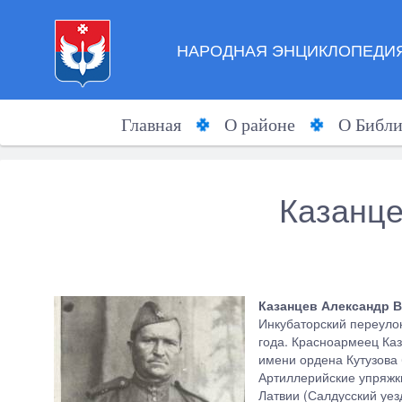
НАРОДНАЯ ЭНЦИКЛОПЕДИЯ
Главная
О районе
О Библи
Казанце
Казанцев Александр 
Инкубаторский переуло
года. Красноармеец Ка
имени ордена Кутузова
Артиллерийские упряжки
Латвии (Салдусский уез