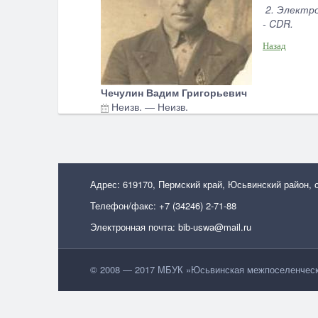
2. Электро
- CDR.
Назад
Чечулин Вадим Григорьевич
Неизв.
—
Неизв.
Адрес: 619170, Пермский край, Юсьвинский район, 
Телефон/факс: +7 (34246) 2-71-88
Электронная почта: bib-uswa@mail.ru
© 2008 — 2017 МБУК »Юсьвинская межпоселенческа