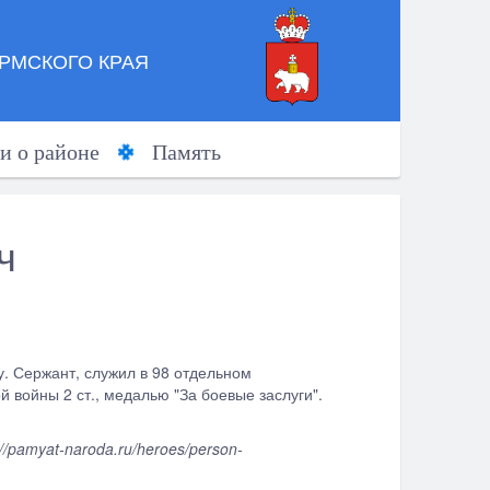
РМСКОГО КРАЯ
и о районе
Память
ч
. Сержант, служил в 98 отдельном
 войны 2 ст., медалью "За боевые заслуги".
pamyat-naroda.ru/heroes/person-