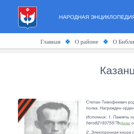
НАРОДНАЯ ЭНЦИКЛОПЕДИЯ
Главная
О районе
О Библи
Казан
Степан Тимофеевич родил
полка. Награжден орден
Источник: 1. Память на
hero82193755/?b
о
(дата
2. Электронная книга 