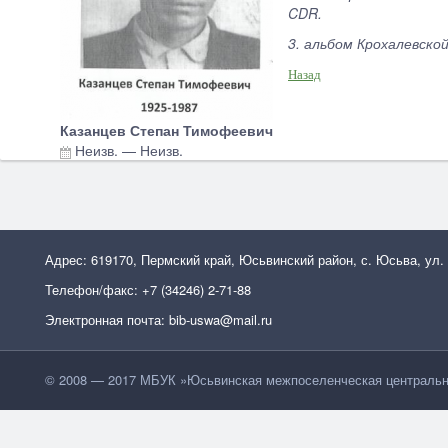
CDR.
3. альбом Крохалевско
Назад
Казанцев Степан Тимофеевич
Неизв.
—
Неизв.
Адрес: 619170, Пермский край, Юсьвинский район, с. Юсьва, ул.
Телефон/факс: +7 (34246) 2-71-88
Электронная почта: bib-uswa@mail.ru
© 2008 — 2017 МБУК »Юсьвинская межпоселенческая центральн