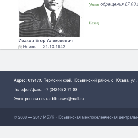
обращения 27.09.
(дата
Назад
Исаков Егор Алексеевич
Неизв.
—
21.10.1942
Адрес: 619170, Пермский край, Юсьвинский район, с. Юсьва, ул.
Телефон/факс: +7 (34246) 2-71-88
Электронная почта: bib-uswa@mail.ru
© 2008 — 2017 МБУК »Юсьвинская межпоселенческая центральн