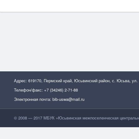
Адрес: 619170, Пермский край, Юсьвинский район, с. Юсьва, ул.
Телефон/факс: +7 (34246) 2-71-88
Электронная почта: bib-uswa@mail.ru
© 2008 — 2017 МБУК »Юсьвинская межпоселенческая центральн