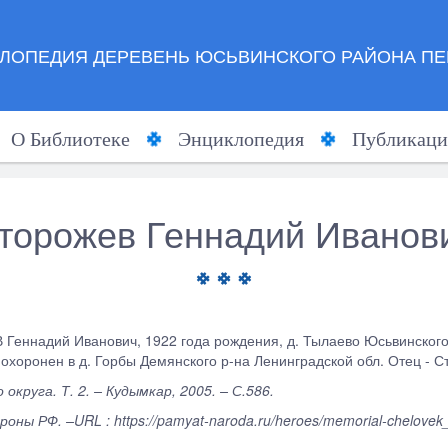
ЛОПЕДИЯ ДЕРЕВЕНЬ ЮСЬВИНСКОГО РАЙОНА ПЕ
О Библиотеке
Энциклопедия
Публикаци
торожев Геннадий Иванов
Геннадий Иванович, 1922 года рождения, д
. Тылаево Юсьвинского 
охоронен в д. Горбы Демянского р-на Ленинградской обл. Отец - Ст
круга. Т. 2. – Кудымкар, 2005. – С.586.
ны РФ. –URL : https://pamyat-naroda.ru/heroes/memorial-chelove