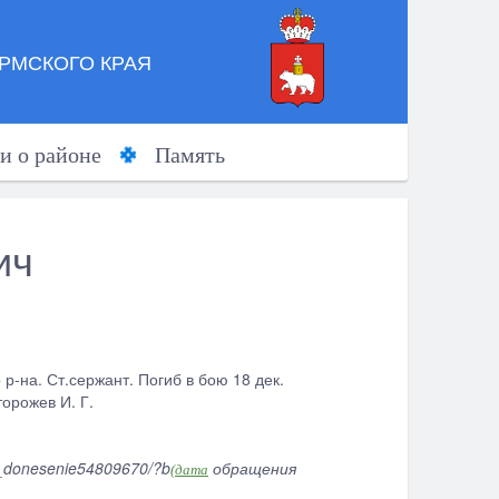
РМСКОГО КРАЯ
и о районе
Память
ич
р-на. Ст.сержант. Погиб в бою 18 дек.
орожев И. Г.
k_donesenie54809670/?b
обращения
(дата