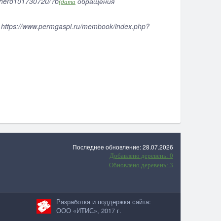
hero101730720/?b​
обращения
(дата
https://www.permgaspi.ru/membook/index.php?
Последнее обновление: 28.07.2026
Добавлено деревень: 0
Обновлено деревень: 3
Разработка и поддержка сайта:
ООО «ИТИС», 2017 г.