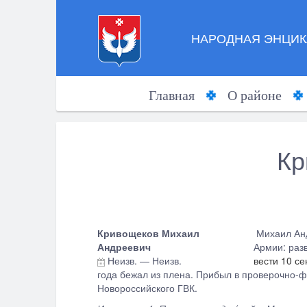
НАРОДНАЯ ЭНЦИК
Главная
О районе
Кр
Кривощеков Михаил
Михаил Анд
Андреевич
Армии: разв
Неизв.
—
Неизв.
вести 10 се
года бежал из плена. Прибыл в проверочно-ф
Новороссийского ГВК.