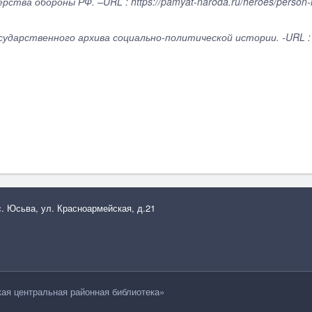
ства обороны РФ. –URL : https://pamyat-naroda.ru/heroes/person-
суда
рств
енного архива социально-политической истории. -URL : 
с. Юсьва, ул. Красноармейская, д.21
я центральная районная библиотека»