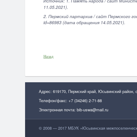
Источник: 1. Память народа / сайт Министер
11.05.2021).
2. Пермский партархив / сайт Пермского го
id=86983 (дата обращения 14.05.2021).
Назад
Адрес: 619170, Пермский край, Юсьвинский район, 
Телефон/факс: +7 (34246) 2-71-88
Электронная почта: bib-uswa@mail.ru
© 2008 — 2017 МБУК »Юсьвинская межпоселенческа