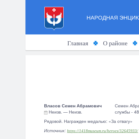
НАРОДНАЯ ЭНЦИК
Главная
О районе
Власов Семен Абрамович
Семен Абра
Неизв.
—
Неизв.
службы - 4
Рядовой. Награжден медалью: «За отвагу»
Источник:
https://1418museum.ru/heroes/32645933/