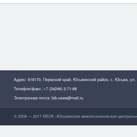
Адрес: 619170, Пермский край, Юсьвинский район, с. Юсьва, ул.
Телефон/факс: +7 (34246) 2-71-88
Электронная почта: bib-uswa@mail.ru
© 2008 — 2017 МБУК »Юсьвинская межпоселенческая центральн