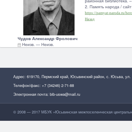
районная библиотека. –
2. Память народа / сай
https://pamyat-naroda.ru/he
Назад
Чудов Александр Фролович
Неизв.
—
Неизв.
Адрес: 619170, Пермский край, Юсьвинский район, с. Юсьва, ул.
Телефон/факс: +7 (34246) 2-71-88
Электронная почта: bib-uswa@mail.ru
© 2008 — 2017 МБУК »Юсьвинская межпоселенческая центральн