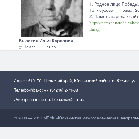
1. Родное лицо Победы. 
Теплоухова. – Пожва, 20
2. Память народа / сай
https://pamyat-naroda.ru/h
Назад
Высотин Илья Карпович
Неизв.
—
Неизв.
Адрес: 619170, Пермский край, Юсьвинский район, с. Юсьва, ул.
Телефон/факс: +7 (34246) 2-71-88
Электронная почта: bib-uswa@mail.ru
© 2008 — 2017 МБУК »Юсьвинская межпоселенческая центральн