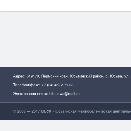
Адрес: 619170, Пермский край, Юсьвинский район, с. Юсьва, ул.
Телефон/факс: +7 (34246) 2-71-88
Электронная почта: bib-uswa@mail.ru
© 2008 — 2017 МБУК »Юсьвинская межпоселенческая центральн