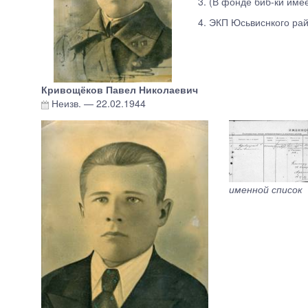
3. (В фонде биб-ки им
4. ЭКП Юсьвиснкого рай
Кривощёков Павел Николаевич
Неизв.
—
22.02.1944
именной список