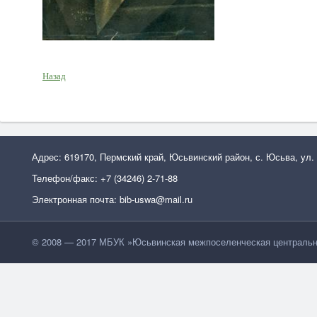
Назад
Адрес: 619170, Пермский край, Юсьвинский район, с. Юсьва, ул.
Телефон/факс: +7 (34246) 2-71-88
Электронная почта: bib-uswa@mail.ru
© 2008 — 2017 МБУК »Юсьвинская межпоселенческая центральн