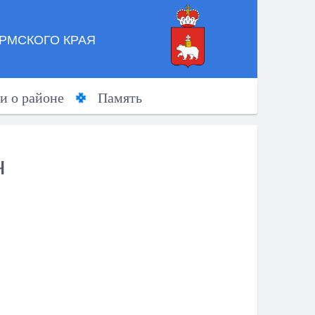
РМСКОГО КРАЯ
и о районе
Память
ч