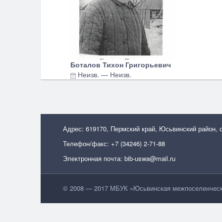
Боталов Тихон Григорьевич
Неизв.
—
Неизв.
Адрес: 619170, Пермский край, Юсьвинский район, 
Телефон/факс: +7 (34246) 2-71-88
Электронная почта: bib-uswa@mail.ru
© 2008 — 2017 МБУК »Юсьвинская межпоселенческа