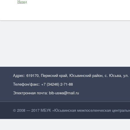
Назад
Адрес: 619170, Пермский край, Юсьвинский район, с. Юсьва, ул.
Телефон/факс: +7 (34246) 2-71-88
Электронная почта: bib-uswa@mail.ru
© 2008 — 2017 МБУК »Юсьвинская межпоселенческая центральн