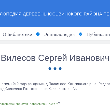
ЛОПЕДИЯ ДЕРЕВЕНЬ ЮСЬВИНСКОГО РАЙОНА ПЕ
О Библиотеке
Энциклопедия
Публикаци
Вилесов Сергей Иванович
ович, 1912 года рождения, д.Поломково Юсьвинского р-на. Рядовой
в д.Соломино Ржевского р-на Калининской обл.
?
roes/memorial-chelovek_donesenie63473667/