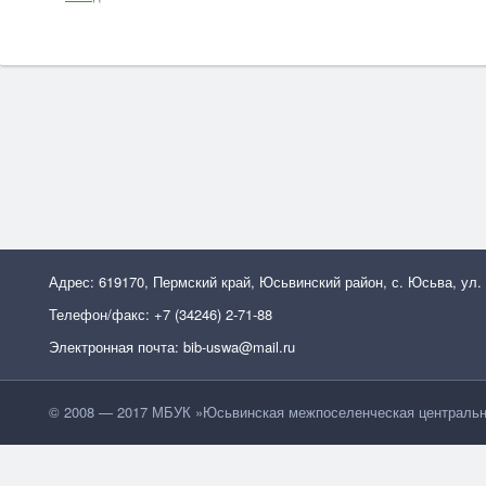
Адрес: 619170, Пермский край, Юсьвинский район, с. Юсьва, ул.
Телефон/факс: +7 (34246) 2-71-88
Электронная почта: bib-uswa@mail.ru
© 2008 — 2017 МБУК »Юсьвинская межпоселенческая центральн