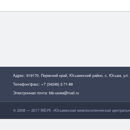
Адрес: 619170, Пермский край, Юсьвинский район, с. Юсьва, ул.
Телефон/факс: +7 (34246) 2-71-88
Электронная почта: bib-uswa@mail.ru
© 2008 — 2017 МБУК »Юсьвинская межпоселенческая центральн