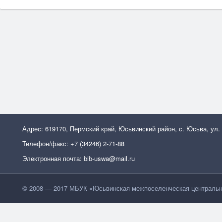
Адрес: 619170, Пермский край, Юсьвинский район, с. Юсьва, ул.
Телефон/факс: +7 (34246) 2-71-88
Электронная почта: bib-uswa@mail.ru
© 2008 — 2017 МБУК »Юсьвинская межпоселенческая центральн