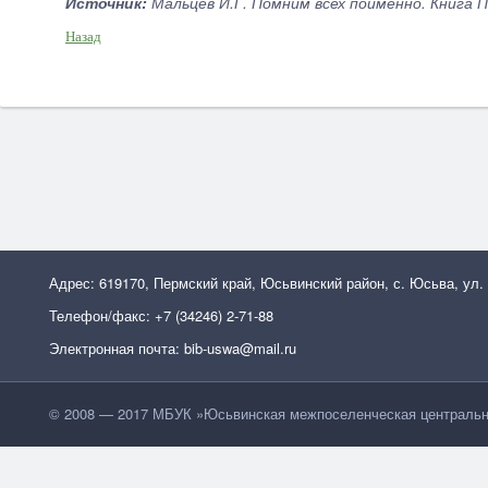
Источник:
Мальцев И.Г. Помним всех поименно. Книга П
Назад
Адрес: 619170, Пермский край, Юсьвинский район, с. Юсьва, ул.
Телефон/факс: +7 (34246) 2-71-88
Электронная почта: bib-uswa@mail.ru
© 2008 — 2017 МБУК »Юсьвинская межпоселенческая центральн