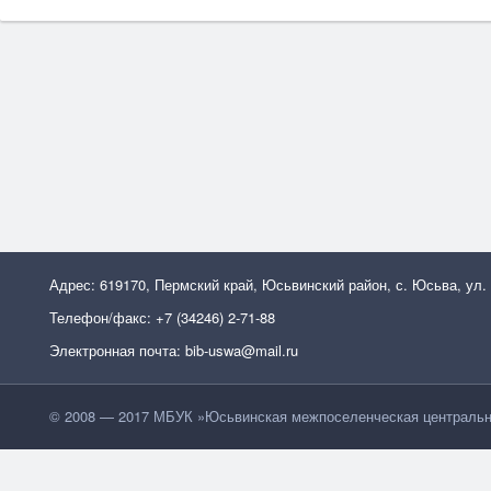
Адрес: 619170, Пермский край, Юсьвинский район, с. Юсьва, ул.
Телефон/факс: +7 (34246) 2-71-88
Электронная почта: bib-uswa@mail.ru
© 2008 — 2017 МБУК »Юсьвинская межпоселенческая центральн