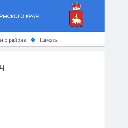
РМСКОГО КРАЯ
и о районе
Память
ч