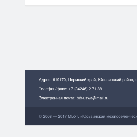
Адрес: 619170, Пермский край, Юсьвинский район, 
Телефон/факс: +7 (34246) 2-71-88
Электронная почта: bib-uswa@mail.ru
© 2008 — 2017 МБУК »Юсьвинская межпоселенческа