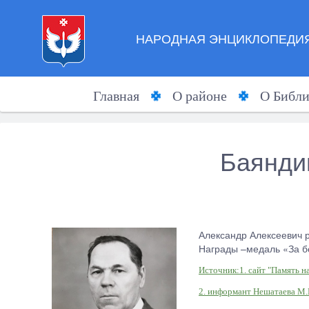
НАРОДНАЯ ЭНЦИКЛОПЕДИЯ
Главная
О районе
О Библи
Баянди
Александр Алексеевич р
Награды –медаль «За бо
Источник:1. сайт "Память н
2. информант Нешатаева М.М