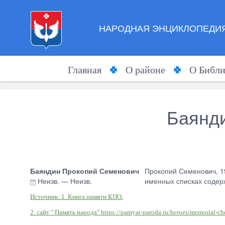
НАРОДНАЯ ЭНЦИКЛОПЕДИЯ
Главная
О районе
О Библи
Баянд
Баяндин Прокопий Семенович
Прокопий Семенович, 19
Неизв.
—
Неизв.
именных списках содер
Источник: 1. Книга памяти КПО.
2. сайт " Память народа" https://pamyat-naroda.ru/heroes/memorial-