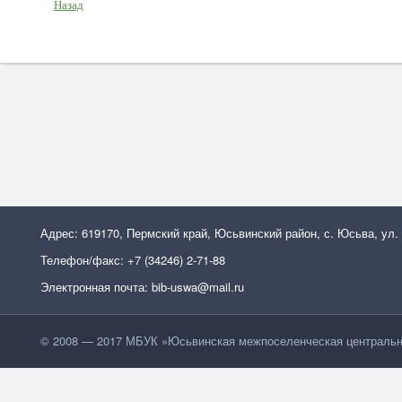
Назад
Адрес: 619170, Пермский край, Юсьвинский район, с. Юсьва, ул.
Телефон/факс: +7 (34246) 2-71-88
Электронная почта: bib-uswa@mail.ru
© 2008 — 2017 МБУК »Юсьвинская межпоселенческая центральн